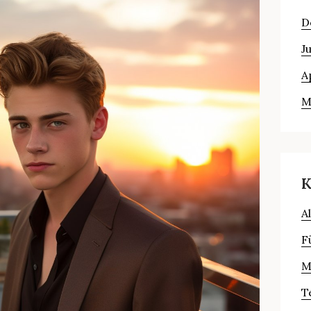
D
J
A
M
K
A
F
M
T