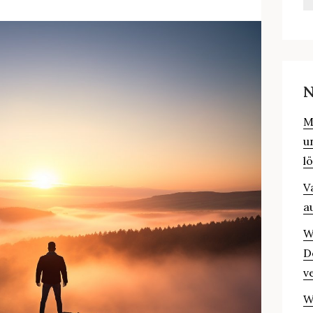
N
M
u
l
V
a
W
D
v
W