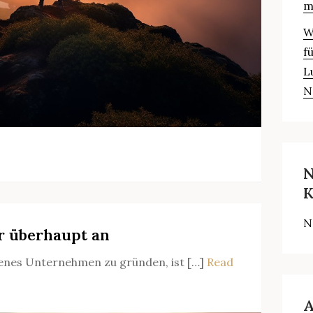
m
W
f
L
N
N
K
N
 überhaupt an
genes Unternehmen zu gründen, ist […]
Read
A