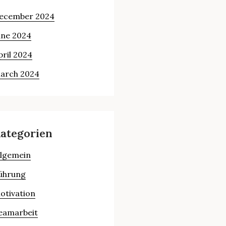
ecember 2024
une 2024
pril 2024
arch 2024
ategorien
llgemein
ührung
otivation
eamarbeit